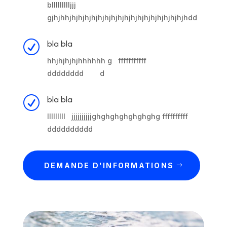
bllllllllljjj
gjhjhhjhjhjhjhjhjhjhjhjhjhjhjhjhjhjhjhjhjhdd
R
bla bla
hhjhjhjhjhhhhhh g fffffffffff
dddddddd d
R
bla bla
lllllllll jjjjjjjjjjghghghghghghghg ffffffffff
dddddddddd
DEMANDE D'INFORMATIONS