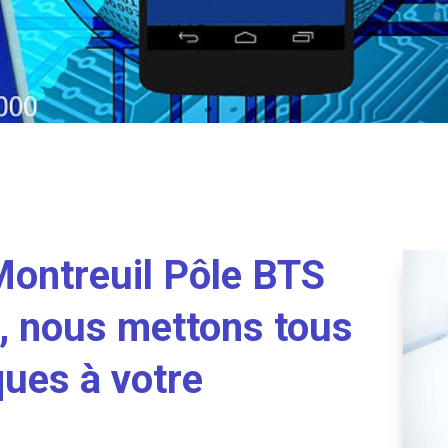
Montreuil Pôle BTS
al, nous mettons tous
ques à votre