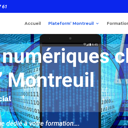
7 61
Accueil
Plateform’ Montreuil
Formatio
s numériques 
’ Montreuil
cial
e dédié à votre formation….